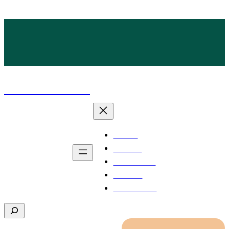
Saltar
al
contenido
ABIERTO 12 HORAS. Lunes a Viernes: 08:45 a 20:45 –
Sábados: 09:30 a 14:!5
Farmacia Luengo
HOME
PAGES
SERVICES
BLOGS
Contact Us
S
e
GET CONSULTATION