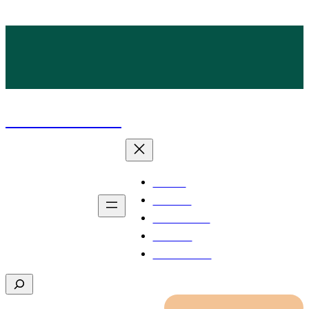
Saltar
al
contenido
ABIERTO 12 HORAS. Lunes a Viernes: 08:45 a 20:45 –
Sábados: 09:30 a 14:!5
Farmacia Luengo
HOME
PAGES
SERVICES
BLOGS
Contact Us
S
e
GET CONSULTATION