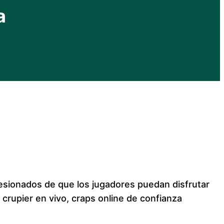
a
resionados de que los jugadores puedan disfrutar
crupier en vivo, craps online de confianza