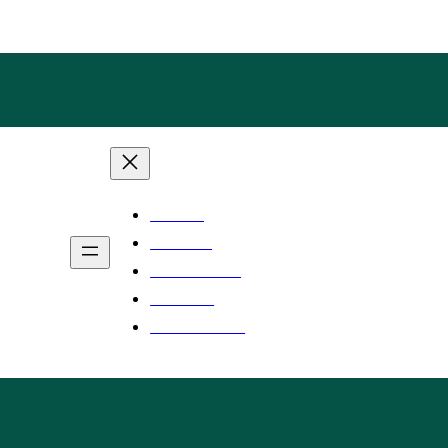
TO 12 HORAS. Lunes a Viernes: 08:45 a 20:45 – Sábados: 09:30 a
HOME
PAGES
SERVICES
BLOGS
Contact Us