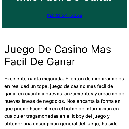
marzo 24, 2026
Juego De Casino Mas
Facil De Ganar
Excelente ruleta mejorada. El botón de giro grande es
en realidad un tope, juego de casino mas facil de
ganar en cuanto a nuevos lanzamientos y creación de
nuevas líneas de negocios. Nos encanta la forma en
que puede hacer clic en el botón de información en
cualquier tragamonedas en el lobby del juego y
obtener una descripción general del juego, ha sido