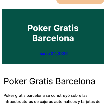
a
r
c
h
Poker Gratis
Barcelona
marzo 24, 2026
Poker Gratis Barcelona
Poker gratis barcelona se construyó sobre las
infraestructuras de cajeros automáticos y tarjetas de